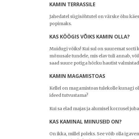
KAMIN TERRASSILE
Jahedatel sügisõhtutel on värske õhu käes 
popimaks.
KAS KÖÖGIS VÕIKS KAMIN OLLA?
Muidugi võiks! Kui sul on suuremat sorti 
mõnusale tundele, mis elav tuli annab, või
saad suure potiga hõrku hautist valmista
KAMIN MAGAMISTOAS
Kellel on magamistoas tulekolle kunagi o
ideed tutvustama?
Kui sa elad majas ja alumisel korrusel jub
KAS KAMINAL MIINUSEID ON?
On ikka, millel poleks. See võib olla igave