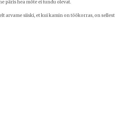
e päris hea mõte ei tundu olevat.
t arvame siiski, et kui kamin on töökorras, on sellest