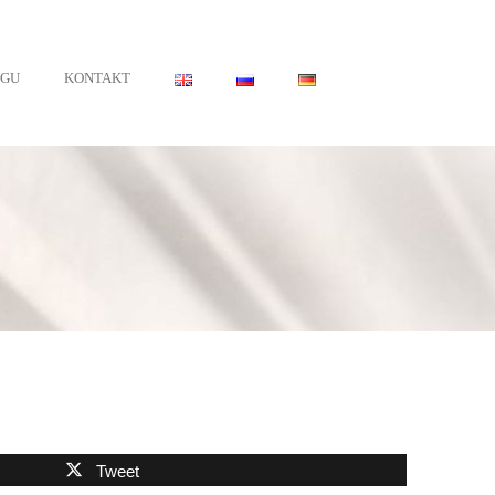
•
UGU
KONTAKT
Tweet