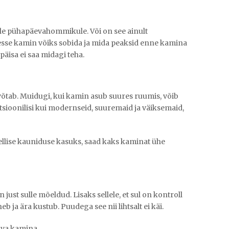
le pühapäevahommikule. Või on see ainult
desse kamin võiks sobida ja mida peaksid enne kamina
äisa ei saa midagi teha.
võtab. Muidugi, kui kamin asub suures ruumis, võib
ditsioonilisi kui modernseid, suuremaid ja väiksemaid,
sellise kauniduse kasuks, saad kaks kaminat ühe
st sulle mõeldud. Lisaks sellele, et sul on kontroll
b ja ära kustub. Puudega see nii lihtsalt ei käi.
ava kamina.