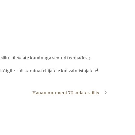
usliku ülevaate kaminaga seotud teemadest;
igile- nii kamina tellijatele kui valmistajatele!
Hauamonument 70-ndate stiilis