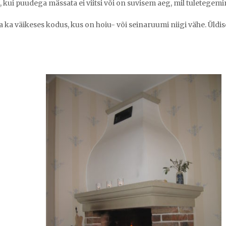
 kui puudega mässata ei viitsi või on suvisem aeg, mil tuletegemin
ka väikeses kodus, kus on hoiu- või seinaruumi niigi vähe. Üldisel