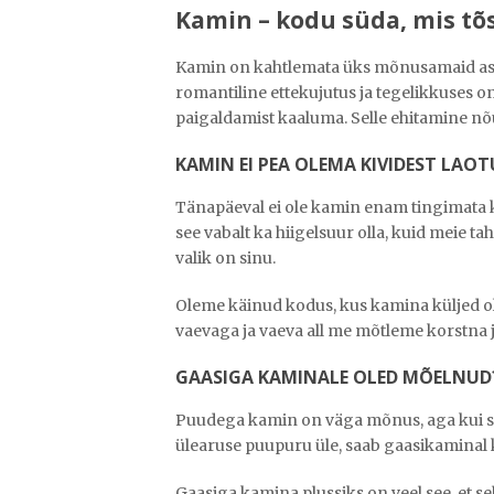
Kamin – kodu süda, mis tõ
Kamin on kahtlemata üks mõnusamaid asju
romantiline ettekujutus ja tegelikkuses 
paigaldamist kaaluma. Selle ehitamine nõu
KAMIN EI PEA OLEMA KIVIDEST LAO
Tänapäeval ei ole kamin enam tingimata k
see vabalt ka hiigelsuur olla, kuid meie t
valik on sinu.
Oleme käinud kodus, kus kamina küljed oli
vaevaga ja vaeva all me mõtleme korstna j
GAASIGA KAMINALE OLED MÕELNUD
Puudega kamin on väga mõnus, aga kui sa pu
ülearuse puupuru üle, saab gaasikaminal kon
Gaasiga kamina plussiks on veel see, et s