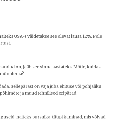
näiteks USA-s väidetakse see olevat lausa 12%. Pole
rtust.
pandud on, jääb see sinna aastateks. Mõtle, kuidas
le mõnulema?
dada. Sellepärast on vaja juba ehituse või põhjaliku
põhimõte ja muud tehnilised eripärad.
uguseid, näiteks pursuika-tüüpi kaminad, mis võivad