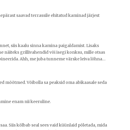
lepärast saavad terrassile ehitatud kaminad järjest
nnet, siis kaalu sinna kamina paigaldamist. Lisaks
e näiteks grillivahendid või isegi konksu, mille otsas
mbineerida. Ahh, me juba tunneme värske leiva lõhna…
ued mõõtmed. Võibolla sa peaksid oma abikaasale seda
damine enam nii keeruline.
 saa. Siis kõlbab seal sees vaid küünlaid põletada, mida