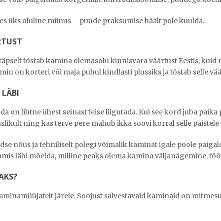
es üks oluline miinus – puude praksumise häält pole kuulda.
RTUST
 täpselt tõstab kamina olemasolu kinnisvara väärtust Eestis, kuid 
in on korteri või maja puhul kindlasti plussiks ja tõstab selle vää
LÄBI
 on lihtne ühest seinast teise liigutada. Kui see kord juba paika 
ikult ning kas terve pere mahub ikka soovi korral selle paiste
üldse nõus ja tehniliselt polegi võimalik kaminat igale poole paigal
umis läbi mõelda, milline peaks olema kamina väljanägemine, töö
AKS?
kaminamüüjatelt järele. Soojust salvestavaid kaminaid on mitmes