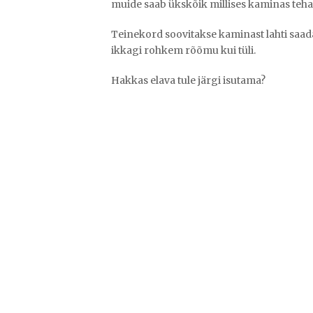
muide saab ükskõik millises kaminas teha,
Teinekord soovitakse kaminast lahti saada 
ikkagi rohkem rõõmu kui tüli.
Hakkas elava tule järgi isutama?