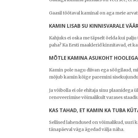
Gaasil töötaval kaminal on aga meie arvat
KAMIN LISAB SU KINNISVARALE VÄÄ
Kahjuks ei oska me täpselt öelda kui palju
paha? Ka Eesti maaklerid kinnitavad, et kam
MÕTLE KAMINA ASUKOHT HOOLEGA 
Kamin pole nagu diivan ega söögilaud, mida
mõjub kamin kõige paremini sisekujundusl
Ja võibolla ei ole ehitaja sinu plaanidega 
renoveerimise võimalikult varases staadi
KAS TAHAD, ET KAMIN KA TUBA KÜT
Sellised lahendused on võimalikud, uuri 
tänapäeval väga ägedad välja näha.