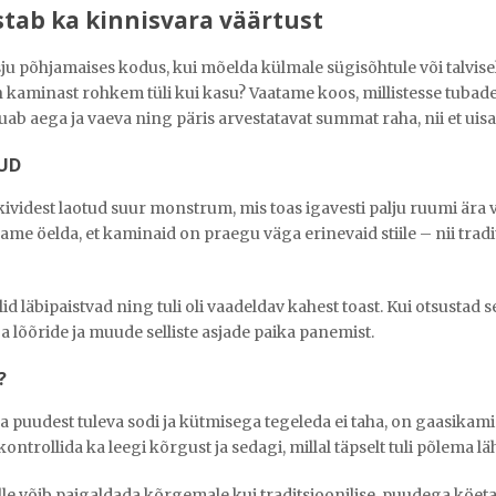
stab ka kinnisvara väärtust
 põhjamaises kodus, kui mõelda külmale sügisõhtule või talvise
on kaminast rohkem tüli kui kasu? Vaatame koos, millistesse tuba
ab aega ja vaeva ning päris arvestatavat summat raha, nii et uisap
TUD
ividest laotud suur monstrum, mis toas igavesti palju ruumi ära 
ahame öelda, et kaminaid on praegu väga erinevaid stiile – nii tra
d läbipaistvad ning tuli oli vaadeldav kahest toast. Kui otsustad 
a lõõride ja muude selliste asjade paika panemist.
?
udest tuleva sodi ja kütmisega tegeleda ei taha, on gaasikamin ju
trollida ka leegi kõrgust ja sedagi, millal täpselt tuli põlema lähe
elle võib paigaldada kõrgemale kui traditsioonilise, puudega köet