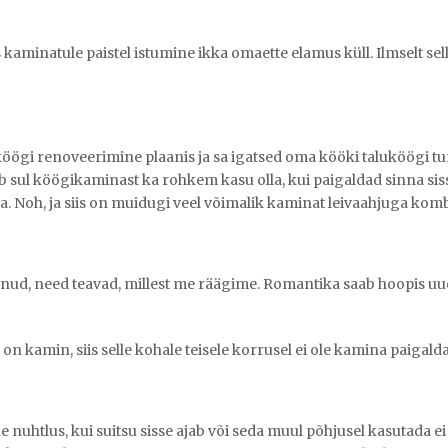
kaminatule paistel istumine ikka omaette elamus küll. Ilmselt sel
köögi renoveerimine plaanis ja sa igatsed oma kööki taluköögi tu
b sul köögikaminast ka rohkem kasu olla, kui paigaldad sinna siss
da. Noh, ja siis on muidugi veel võimalik kaminat leivaahjuga ko
lnud, need teavad, millest me räägime. Romantika saab hoopis u
a on kamin, siis selle kohale teisele korrusel ei ole kamina paigal
ne nuhtlus, kui suitsu sisse ajab või seda muul põhjusel kasutada ei