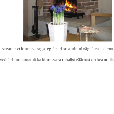
. Arvame, et kinnisvaraga tegelejad on andnud väga hea ja olem
vedele hoomamatult ka kinnisvara rahalist väärtust on hea uudis kõ