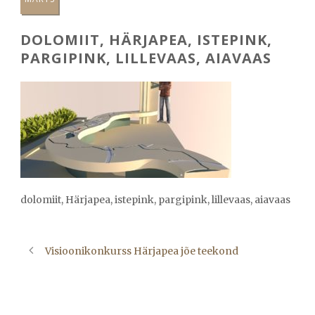
DOLOMIIT, HÄRJAPEA, ISTEPINK,
PARGIPINK, LILLEVAAS, AIAVAAS
dolomiit, Härjapea, istepink, pargipink, lillevaas, aiavaas
Visioonikonkurss Härjapea jõe teekond